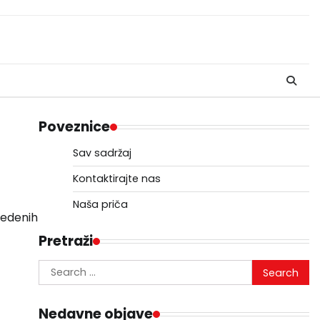
Poveznice
Sav sadržaj
Kontaktirajte nas
Naša priča
vedenih
Pretraži
Search
for:
Nedavne objave