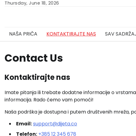
Skip
Thursday, June 18, 2026
to
content
NAŠA PRIČA
KONTAKTIRAJTE NAS
SAV SADRŽA
Contact Us
Kontaktirajte nas
Imate pitanja ili trebate dodatne informacije o vrstam
informacija. Rado ćemo vam pomoći!
Naša podrška je dostupna i putem društvenih mreža, pa
Email:
support@dijeta.co
Telefon:
+385 12 345 678