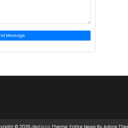
nd Message
yright © 2026
dijeta.co
Theme: Entire News By
Adore Th