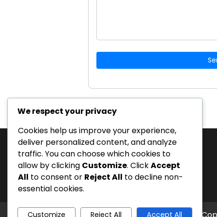
Se
We respect your privacy
Cookies help us improve your experience,
deliver personalized content, and analyze
traffic. You can choose which cookies to
Pretraži
allow by clicking
Customize
. Click
Accept
Search
All
to consent or
Reject All
to decline non-
for:
essential cookies.
Cop
Customize
Reject All
Accept All