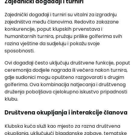
Zajednički događaji i turniri
Zajednički događaji i turniri su vitalni za izgradnju
zajedništva među članovima. Redovito zakazane
konkurencije, poput klupskih prvenstava i
humanitarnih turnira, pružaju prilike golferima svih
razina vještine da sudjeluju i pokažu svoje
sposobnosti.
Ovi događaji često uključuju društvene funkcije, poput
ceremonija dodjele nagrada ili večera nakon turnira,
gdje sudionici mogu opušteno razgovarati s drugim
golferima. Ova kombinacija natjecanja i društvenog
druženja poboljšava cjelokupno iskustvo pripadnosti
klubu.
Društvena okupljanja i interakcije članova
Klubska kuća služi kao mjesto za razna društvena
okupljanja, uključujući blagdanske zabave, tematske