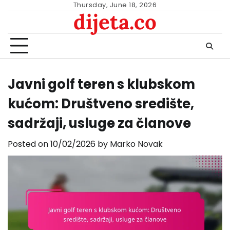
Skip
Thursday, June 18, 2026
dijeta.co
to
content
Javni golf teren s klubskom
kućom: Društveno središte,
sadržaji, usluge za članove
Posted on
10/02/2026
by
Marko Novak