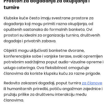
Prostori za događanja za okupljanja i
turnire
Klubske kuće često imaju svestrane prostore za
događanja koji mogu primiti razna okupljanja, od
opuštenih sastanaka do formalnih banketa. Ovi
prostori su idealni za organizaciju turnira, društvenih
događaja i privatnih zabava.
Objekti mogu uključivati banketne dvorane,
konferencijske sobe i vanjske terase, svaki opremljen
potrebnim sadržajima poput audio-vizualne opreme i
usluga cateringa. Ova fleksibilnost omogućuje
članovima da koriste klupsku kuću za razne prigode.
Redovito zakazani događaji, poput turnira
za članove
ili humanitarnih priredbi, potiču angažman zajednice i
pružaju prilike za društvenu interakciju među
članovima.