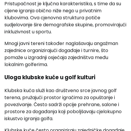
Pristupačnost je ključna karakteristika, s time da su
cijene igranja obično niže nego u privatnim
klubovima. Ova cjenovna struktura potiče
sudjelovanje šire demografske skupine, promovirajući
inkluzivnost u sportu.
Mnogi javni tereni također naglašavaju angažman
zajednice organizirajući događaje i turnire, što
pomaže u izgradnji osjećaja zajedništva među
lokalnim golferima.
Uloga klubske kuće u golf kulturi
Klubska kuća služi kao društveno srce javnog golf
terena, pružajući prostor igračima za opuštanje i
povezivanje. Često sadrži opcije prehrane, salone i
prostore za događanja koji poboljšavaju cjelokupno
iskustvo igranja golfa.
Klubske kuće često organiziraju zajedničke događaje,