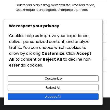
Golf tereni planinskog odmarališta: Uzvišeni teren,
Oduzimajući dah pogledi, Uranjanje u prirodu
Kategorije
We respect your privacy
Golf tereni u odmaralištima
Cookies help us improve your experience,
Javni golf tereni
deliver personalized content, and analyze
Privatni golf tereni
traffic. You can choose which cookies to
allow by clicking
Customize
. Click
Accept
Arhiva
All
to consent or
Reject All
to decline non-
essential cookies.
February 2026
January 2026
Customize
Reject All
Accept All