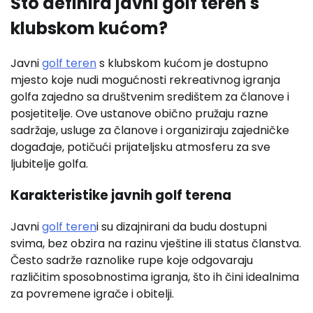
Što definira javni golf teren s
klubskom kućom?
Javni
golf teren
s klubskom kućom je dostupno
mjesto koje nudi mogućnosti rekreativnog igranja
golfa zajedno sa društvenim središtem za članove i
posjetitelje. Ove ustanove obično pružaju razne
sadržaje, usluge za članove i organiziraju zajedničke
događaje, potičući prijateljsku atmosferu za sve
ljubitelje golfa.
Karakteristike javnih golf terena
Javni
golf teren
i su dizajnirani da budu dostupni
svima, bez obzira na razinu vještine ili status članstva.
Često sadrže raznolike rupe koje odgovaraju
različitim sposobnostima igranja, što ih čini idealnima
za povremene igrače i obitelji.