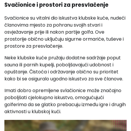
Svačionice i prostori za presvlačenje
Svačionice su vitalni dio iskustva klubske kuće, nudeći
članovima mjesto za pohranu svojih stvari i
osvježavanje prije ili nakon partije golfa. Ove
prostorije obično uključuju sigurne ormariće, tuševe i
prostore za presvlačenje.
Neke klubske kuće pružaju dodatne sadržaje poput
sauna ili parnih kupelji, poboljšavajući udobnost i
opuštanje. Čistoća i održavanje obično su prioritet
kako bi se osiguralo ugodno iskustvo za sve članove.
Imati dobro opremljene svlačionice može značajno
poboljšati cjelokupno iskustvo, omogućujući
golferima da se glatko prebacuju između igre i drugih
aktivnosti u klubskoj kući.