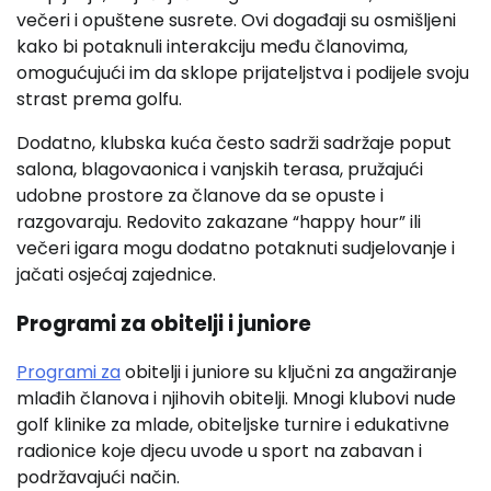
večeri i opuštene susrete. Ovi događaji su osmišljeni
kako bi potaknuli interakciju među članovima,
omogućujući im da sklope prijateljstva i podijele svoju
strast prema golfu.
Dodatno, klubska kuća često sadrži sadržaje poput
salona, blagovaonica i vanjskih terasa, pružajući
udobne prostore za članove da se opuste i
razgovaraju. Redovito zakazane “happy hour” ili
večeri igara mogu dodatno potaknuti sudjelovanje i
jačati osjećaj zajednice.
Programi za obitelji i juniore
Programi za
obitelji i juniore su ključni za angažiranje
mlađih članova i njihovih obitelji. Mnogi klubovi nude
golf klinike za mlade, obiteljske turnire i edukativne
radionice koje djecu uvode u sport na zabavan i
podržavajući način.