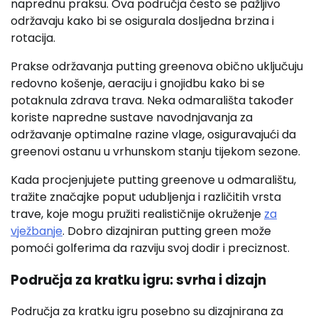
naprednu praksu. Ova područja često se pažljivo
održavaju kako bi se osigurala dosljedna brzina i
rotacija.
Prakse održavanja putting greenova obično uključuju
redovno košenje, aeraciju i gnojidbu kako bi se
potaknula zdrava trava. Neka odmarališta također
koriste napredne sustave navodnjavanja za
održavanje optimalne razine vlage, osiguravajući da
greenovi ostanu u vrhunskom stanju tijekom sezone.
Kada procjenjujete putting greenove u odmaralištu,
tražite značajke poput udubljenja i različitih vrsta
trave, koje mogu pružiti realističnije okruženje
za
vježbanje
. Dobro dizajniran putting green može
pomoći golferima da razviju svoj dodir i preciznost.
Područja za kratku igru: svrha i dizajn
Područja za kratku igru posebno su dizajnirana za