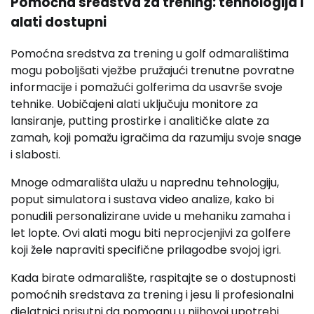
Pomoćna sredstva za trening: tehnologija i
alati dostupni
Pomoćna sredstva za trening u golf odmaralištima
mogu poboljšati vježbe pružajući trenutne povratne
informacije i pomažući golferima da usavrše svoje
tehnike. Uobičajeni alati uključuju monitore za
lansiranje, putting prostirke i analitičke alate za
zamah, koji pomažu igračima da razumiju svoje snage
i slabosti.
Mnoge odmarališta ulažu u naprednu tehnologiju,
poput simulatora i sustava video analize, kako bi
ponudili personalizirane uvide u mehaniku zamaha i
let lopte. Ovi alati mogu biti neprocjenjivi za golfere
koji žele napraviti specifične prilagodbe svojoj igri.
Kada birate odmaralište, raspitajte se o dostupnosti
pomoćnih sredstava za trening i jesu li profesionalni
djelatnici prisutni da pomognu u njihovoj upotrebi.