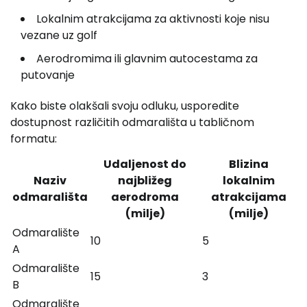
Lokalnim atrakcijama za aktivnosti koje nisu
vezane uz golf
Aerodromima ili glavnim autocestama za
putovanje
Kako biste olakšali svoju odluku, usporedite
dostupnost različitih odmarališta u tabličnom
formatu:
Udaljenost do
Blizina
Naziv
najbližeg
lokalnim
odmarališta
aerodroma
atrakcijama
(milje)
(milje)
Odmaralište
10
5
A
Odmaralište
15
3
B
Odmaralište