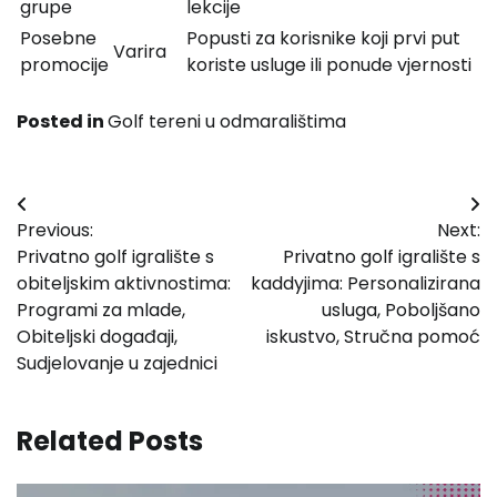
grupe
lekcije
Posebne
Popusti za korisnike koji prvi put
Varira
promocije
koriste usluge ili ponude vjernosti
Posted in
Golf tereni u odmaralištima
Post
Previous:
Next:
navigation
Privatno golf igralište s
Privatno golf igralište s
obiteljskim aktivnostima:
kaddyjima: Personalizirana
Programi za mlade,
usluga, Poboljšano
Obiteljski događaji,
iskustvo, Stručna pomoć
Sudjelovanje u zajednici
Related Posts