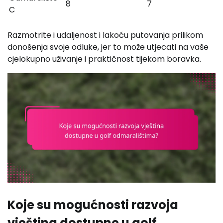
8
7
C
Razmotrite i udaljenost i lakoću putovanja prilikom
donošenja svoje odluke, jer to može utjecati na vaše
cjelokupno uživanje i praktičnost tijekom boravka.
Koje su mogućnosti razvoja
vještina dostupne u golf