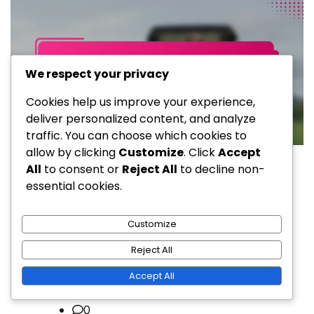
We respect your privacy
Cookies help us improve your experience,
deliver personalized content, and analyze
traffic. You can choose which cookies to
allow by clicking
Customize
. Click
Accept
Golf tereni u odmaralištima
All
to consent or
Reject All
to decline non-
essential cookies.
Golf odmarališta s noćnim
golfom: jedinstveno iskustvo,
Customize
osvijetljeni tereni, večernja igra
Reject All
Marko Novak
Accept All
16/01/2026
0