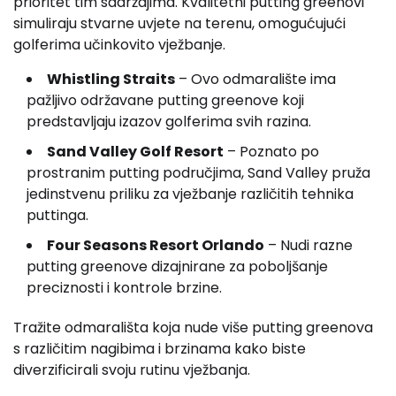
prioritet tim sadržajima. Kvalitetni putting greenovi
simuliraju stvarne uvjete na terenu, omogućujući
golferima učinkovito vježbanje.
Whistling Straits
– Ovo odmaralište ima
pažljivo održavane putting greenove koji
predstavljaju izazov golferima svih razina.
Sand Valley Golf Resort
– Poznato po
prostranim putting područjima, Sand Valley pruža
jedinstvenu priliku za vježbanje različitih tehnika
puttinga.
Four Seasons Resort Orlando
– Nudi razne
putting greenove dizajnirane za poboljšanje
preciznosti i kontrole brzine.
Tražite odmarališta koja nude više putting greenova
s različitim nagibima i brzinama kako biste
diverzificirali svoju rutinu vježbanja.