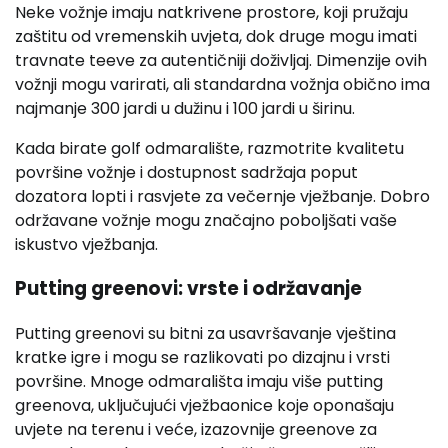
Neke vožnje imaju natkrivene prostore, koji pružaju
zaštitu od vremenskih uvjeta, dok druge mogu imati
travnate teeve za autentičniji doživljaj. Dimenzije ovih
vožnji mogu varirati, ali standardna vožnja obično ima
najmanje 300 jardi u dužinu i 100 jardi u širinu.
Kada birate golf odmaralište, razmotrite kvalitetu
površine vožnje i dostupnost sadržaja poput
dozatora lopti i rasvjete za večernje vježbanje. Dobro
održavane vožnje mogu značajno poboljšati vaše
iskustvo vježbanja.
Putting greenovi: vrste i održavanje
Putting greenovi su bitni za usavršavanje vještina
kratke igre i mogu se razlikovati po dizajnu i vrsti
površine. Mnoge odmarališta imaju više putting
greenova, uključujući vježbaonice koje oponašaju
uvjete na terenu i veće, izazovnije greenove za