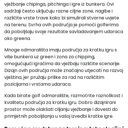
vježbanje chipinga, pitchinga i igre iz bunkera. Ovi
sadržaji često uključuju razne ciljne zone, nagibe i
različite vrste trave kako bi simulirali stvarne uvjete
na terenu. Svrha ovih područja je pomoći golferima
da poboljšaju svoje rezultate savladavanjem udaraca
oko greena.
Mnoge odmarališta imaju područja za kratku igru s
više bunkera uz green i zona za chipping,
omogućujući igračima da vježbaju različite scenarije.
Dizajn ovih područja može značajno utjecati na razvoj
vještina, jer pružaju prilike za rad na različitim
pozicijama i vrstama udaraca.
Kada birate golf odmaralište, razmotrite raznolikost i
kvalitetu područja za kratku igru. Dobro dizajnirani
prostor može olakšati ciljanju vježbanje i dovesti do
primjetnih poboljšanja u vašoj izvedbi kratke igre.