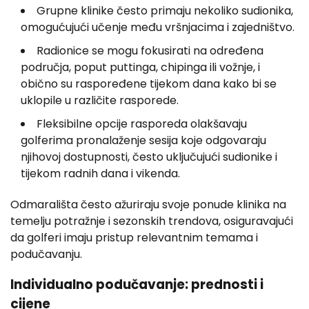
Grupne klinike često primaju nekoliko sudionika,
omogućujući učenje među vršnjacima i zajedništvo.
Radionice se mogu fokusirati na određena
područja, poput puttinga, chipinga ili vožnje, i
obično su raspoređene tijekom dana kako bi se
uklopile u različite rasporede.
Fleksibilne opcije rasporeda olakšavaju
golferima pronalaženje sesija koje odgovaraju
njihovoj dostupnosti, često uključujući sudionike i
tijekom radnih dana i vikenda.
Odmarališta često ažuriraju svoje ponude klinika na
temelju potražnje i sezonskih trendova, osiguravajući
da golferi imaju pristup relevantnim temama i
podučavanju.
Individualno podučavanje: prednosti i
cijene