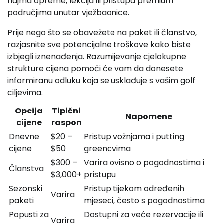
najma opreme, lekcija ili pristupa premium
područjima unutar vježbaonice.
Prije nego što se obavežete na paket ili članstvo,
razjasnite sve potencijalne troškove kako biste
izbjegli iznenađenja. Razumijevanje cjelokupne
strukture cijena pomoći će vam da donesete
informiranu odluku koja se usklađuje s vašim golf
ciljevima.
Opcija
Tipični
Napomene
cijene
raspon
Dnevne
$20 –
Pristup vožnjama i putting
cijene
$50
greenovima
$300 –
Varira ovisno o pogodnostima i
Članstva
$3,000+
pristupu
Sezonski
Pristup tijekom određenih
Varira
paketi
mjeseci, često s pogodnostima
Popusti za
Dostupni za veće rezervacije ili
Varira