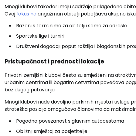
Mnogi klubovi također imaju sadržaje prilagođene obitelji
Ovaj
fokus na
angažman obitelji poboljšava ukupno isku
Bazeni s terminima za obitelji i samo za odrasle
Sportske lige i turniri
Društveni događaji poput roštilja i blagdanskih pro
Pristupačnost i prednosti lokacije
Privatni zemljišni klubovi često su smješteni na atraktiv
urbanim centrima ili bogatim četvrtima povećava pogodn
bez dugog putovanja.
Mnogi klubovi nude dovoljno parkirnih mjesta i usluge 
strateška pozicija omogućava članovima da maksimalno 
Pogodna povezanost s glavnim autocestama
Obližnji smještaj za posjetitelje