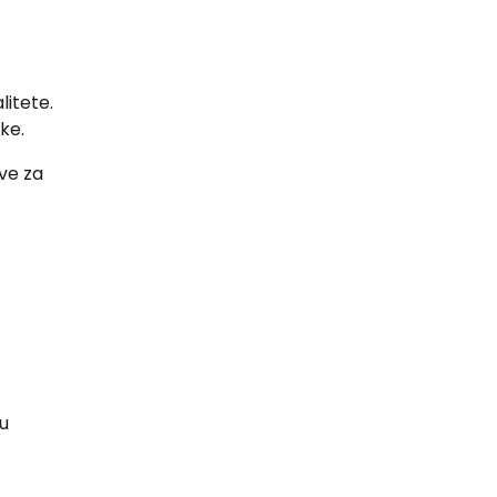
litete.
ke.
ove za
gu