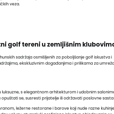
ičkih veza.
ni golf tereni u zemljišnim klubovim
hunskih sadržaja osmišljenih za poboljšanje golf iskustva i
sadržajima, ekskluzivnim događanjima i prilikama za umrež
u luksuzne, s elegantnom arhitekturom i udobnim salonima
puštati se, susresti prijatelje ili održavati poslovne sasta
ranom, ležerne restorane i barove koji nude razne kuhinje