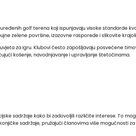
uređenih golf terena koji ispunjavaju visoke standarde kva
ujne zelene površine, izazovne rasporede i slikovite krajoli
 uvjeta za igru. Klubovi često zapošljavaju posvećene tim
čujući košenje, navodnjavanje i upravljanje štetočinama.
ijske sadržaje kako bi zadovoljili različite interese. To mo
i konjičke sadržaje, pružajući članovima više mogućnosti za