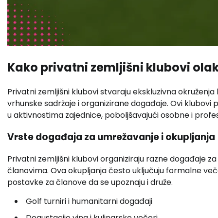
Kako privatni zemljišni klubovi o
Privatni zemljišni klubovi stvaraju ekskluzivna okruže
vrhunske sadržaje i organizirane događaje. Ovi klubovi p
u aktivnostima zajednice, poboljšavajući osobne i profe
Vrste događaja za umrežavanje i okupljanja
Privatni zemljišni klubovi organiziraju razne događaje 
članovima. Ova okupljanja često uključuju formalne veče
postavke za članove da se upoznaju i druže.
Golf turniri i humanitarni događaji
Degustacije vina i kulinarske večeri