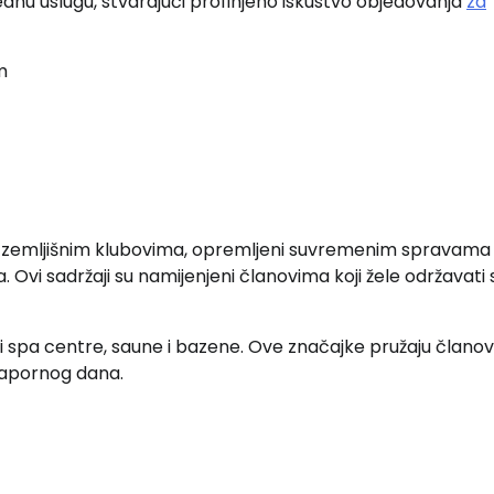
dnu uslugu, stvarajući profinjeno iskustvo objedovanja
za
m
m zemljišnim klubovima, opremljeni suvremenim spravama
 Ovi sadržaji su namijenjeni članovima koji žele održavati 
ti spa centre, saune i bazene. Ove značajke pružaju člano
 napornog dana.