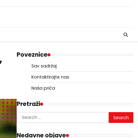
Poveznice
,
Sav sadržaj
Kontaktirajte nas
Naša priča
Pretraži
Search
for:
Nedavne objave