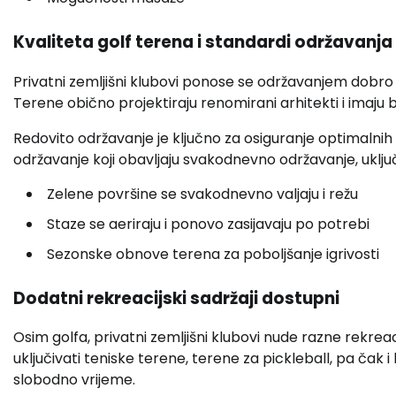
Kvaliteta golf terena i standardi održavanja
Privatni zemljišni klubovi ponose se održavanjem dobro 
Terene obično projektiraju renomirani arhitekti i imaju b
Redovito održavanje je ključno za osiguranje optimalnih
održavanje koji obavljaju svakodnevno održavanje, uklju
Zelene površine se svakodnevno valjaju i režu
Staze se aeriraju i ponovo zasijavaju po potrebi
Sezonske obnove terena za poboljšanje igrivosti
Dodatni rekreacijski sadržaji dostupni
Osim golfa, privatni zemljišni klubovi nude razne rekreac
uključivati teniske terene, terene za pickleball, pa čak 
slobodno vrijeme.