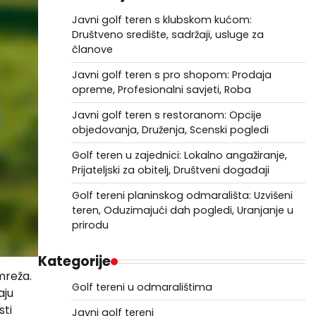
Javni golf teren s klubskom kućom:
Društveno središte, sadržaji, usluge za
članove
Javni golf teren s pro shopom: Prodaja
opreme, Profesionalni savjeti, Roba
Javni golf teren s restoranom: Opcije
objedovanja, Druženja, Scenski pogledi
Golf teren u zajednici: Lokalno angažiranje,
Prijateljski za obitelj, Društveni događaji
Golf tereni planinskog odmarališta: Uzvišeni
teren, Oduzimajući dah pogledi, Uranjanje u
prirodu
Kategorije
mreža.
Golf tereni u odmaralištima
aju
sti
Javni golf tereni