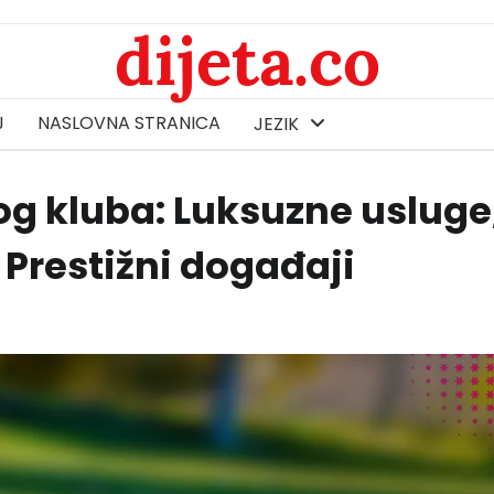
dijeta.co
J
NASLOVNA STRANICA
JEZIK
kog kluba: Luksuzne usluge
Prestižni događaji