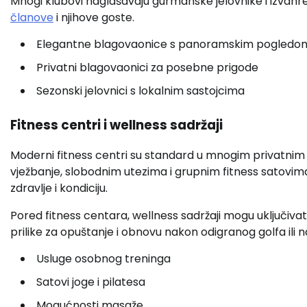
Mnogi klubovi naglašavaju gurmanske jelovnike i izvanre
članove
i njihove goste.
Elegantne blagovaonice s panoramskim pogledo
Privatni blagovaonici za posebne prigode
Sezonski jelovnici s lokalnim sastojcima
Fitness centri i wellness sadržaji
Moderni fitness centri su standard u mnogim privatni
vježbanje, slobodnim utezima i grupnim fitness satovima.
zdravlje i kondiciju.
Pored fitness centara, wellness sadržaji mogu uključiva
prilike za opuštanje i obnovu nakon odigranog golfa ili
Usluge osobnog treninga
Satovi joge i pilatesa
Mogućnosti masaže