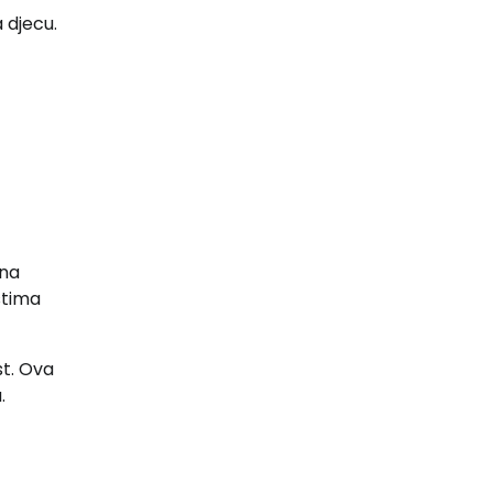
 djecu.
ina
stima
st. Ova
.