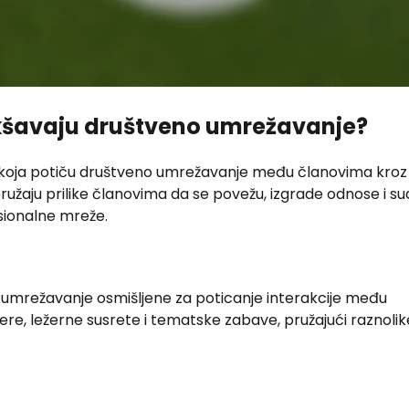
lakšavaju društveno umrežavanje?
nja koja potiču društveno umrežavanje među članovima kroz
ružaju prilike članovima da se povežu, izgrade odnose i sud
sionalne mreže.
za umrežavanje osmišljene za poticanje interakcije među
re, ležerne susrete i tematske zabave, pružajući raznolik