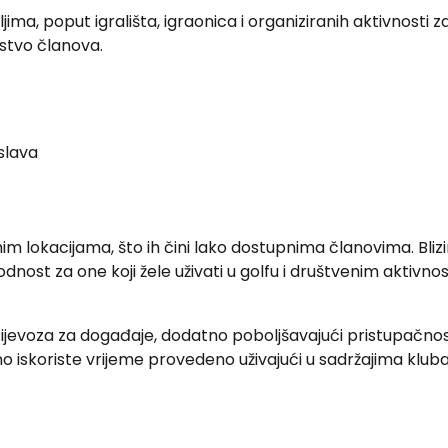
ma, poput igrališta, igraonica i organiziranih aktivnosti za
stvo članova.
slava
nim lokacijama, što ih čini lako dostupnima članovima. Bliz
ost za one koji žele uživati u golfu i društvenim aktivno
prijevoza za događaje, dodatno poboljšavajući pristupačno
iskoriste vrijeme provedeno uživajući u sadržajima kluba