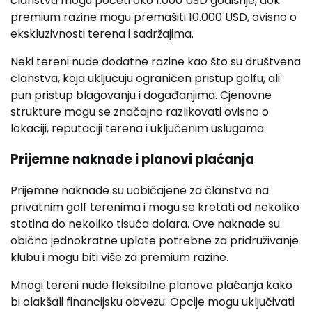
članstva mogu početi oko 1.000 USD godišnje, dok
premium razine mogu premašiti 10.000 USD, ovisno o
ekskluzivnosti terena i sadržajima.
Neki tereni nude dodatne razine kao što su društvena
članstva, koja uključuju ograničen pristup golfu, ali
pun pristup blagovanju i događanjima. Cjenovne
strukture mogu se značajno razlikovati ovisno o
lokaciji, reputaciji terena i uključenim uslugama.
Prijemne naknade i planovi plaćanja
Prijemne naknade su uobičajene za članstva na
privatnim golf terenima i mogu se kretati od nekoliko
stotina do nekoliko tisuća dolara. Ove naknade su
obično jednokratne uplate potrebne za pridruživanje
klubu i mogu biti više za premium razine.
Mnogi tereni nude fleksibilne planove plaćanja kako
bi olakšali financijsku obvezu. Opcije mogu uključivati