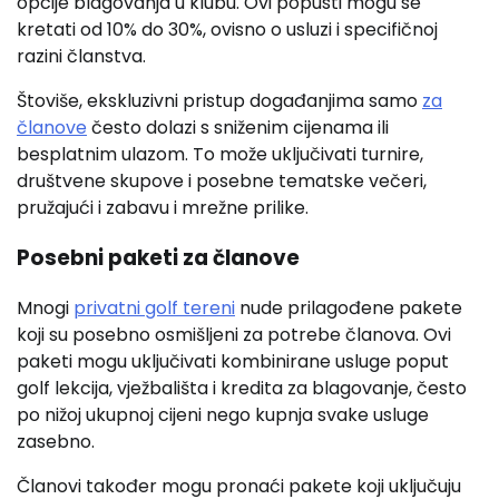
opcije blagovanja u klubu. Ovi popusti mogu se
kretati od 10% do 30%, ovisno o usluzi i specifičnoj
razini članstva.
Štoviše, ekskluzivni pristup događanjima samo
za
članove
često dolazi s sniženim cijenama ili
besplatnim ulazom. To može uključivati turnire,
društvene skupove i posebne tematske večeri,
pružajući i zabavu i mrežne prilike.
Posebni paketi za članove
Mnogi
privatni golf tereni
nude prilagođene pakete
koji su posebno osmišljeni za potrebe članova. Ovi
paketi mogu uključivati kombinirane usluge poput
golf lekcija, vježbališta i kredita za blagovanje, često
po nižoj ukupnoj cijeni nego kupnja svake usluge
zasebno.
Članovi također mogu pronaći pakete koji uključuju