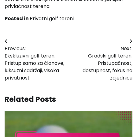
privlačnost terena.
Posted in
Privatni golf tereni
Post
Previous:
Next:
navigation
Ekskluzivni golf teren:
Gradski golf teren:
Pristup samo za članove,
Pristupačnost,
luksuzni sadržaji, visoka
dostupnost, fokus na
privatnost
zajednicu
Related Posts