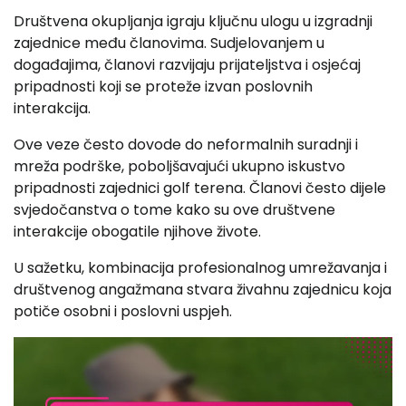
Društvena okupljanja igraju ključnu ulogu u izgradnji
zajednice među članovima. Sudjelovanjem u
događajima, članovi razvijaju prijateljstva i osjećaj
pripadnosti koji se proteže izvan poslovnih
interakcija.
Ove veze često dovode do neformalnih suradnji i
mreža podrške, poboljšavajući ukupno iskustvo
pripadnosti zajednici golf terena. Članovi često dijele
svjedočanstva o tome kako su ove društvene
interakcije obogatile njihove živote.
U sažetku, kombinacija profesionalnog umrežavanja i
društvenog angažmana stvara živahnu zajednicu koja
potiče osobni i poslovni uspjeh.