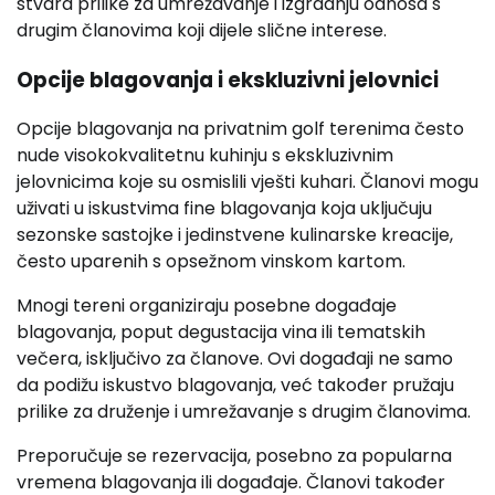
stvara prilike za umrežavanje i izgradnju odnosa s
drugim članovima koji dijele slične interese.
Opcije blagovanja i ekskluzivni jelovnici
Opcije blagovanja na privatnim golf terenima često
nude visokokvalitetnu kuhinju s ekskluzivnim
jelovnicima koje su osmislili vješti kuhari. Članovi mogu
uživati u iskustvima fine blagovanja koja uključuju
sezonske sastojke i jedinstvene kulinarske kreacije,
često uparenih s opsežnom vinskom kartom.
Mnogi tereni organiziraju posebne događaje
blagovanja, poput degustacija vina ili tematskih
večera, isključivo za članove. Ovi događaji ne samo
da podižu iskustvo blagovanja, već također pružaju
prilike za druženje i umrežavanje s drugim članovima.
Preporučuje se rezervacija, posebno za popularna
vremena blagovanja ili događaje. Članovi također