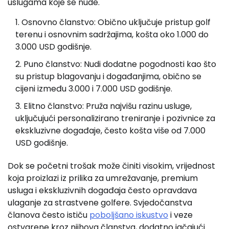
uslugama koje se nude.
Osnovno članstvo: Obično uključuje pristup golf
terenu i osnovnim sadržajima, košta oko 1.000 do
3.000 USD godišnje.
Puno članstvo: Nudi dodatne pogodnosti kao što
su pristup blagovanju i događanjima, obično se
cijeni između 3.000 i 7.000 USD godišnje.
Elitno članstvo: Pruža najvišu razinu usluge,
uključujući personalizirano treniranje i pozivnice za
ekskluzivne događaje, često košta više od 7.000
USD godišnje.
Dok se početni trošak može činiti visokim, vrijednost
koja proizlazi iz prilika za umrežavanje, premium
usluga i ekskluzivnih događaja često opravdava
ulaganje za strastvene golfere. Svjedočanstva
članova često ističu
poboljšano iskustvo
i veze
ostvarene kroz njihova članstva, dodatno jačajući