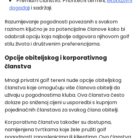
Premium članstvo: Prioritetni termini,
ekskluzivni
događaji
i sadržaji.
Razumijevanje pogodnosti povezanih s svakom
razinom ključno je za potencijalne članove kako bi
odabrali opciju koja najbolje odgovara njihovom golf
stilu života i društvenim preferencijama.
Opcije obiteljskog i korporativnog
članstva
Mnogi privatni golf tereni nude opcije obiteljskog
članstva koje omogućuju više članova obitelji da
uživaju u pogodnostima kluba. Ova članstva često
dolaze po sniženoj cijeni u usporedbi s kupnjom
pojedinačnih članstava za svakog člana obitelji.
Korporativna članstva također su dostupna,
namijenjena tvrtkama koje žele pružiti golf
pogodnosti zaposlenicima ili klijentima. Ova članstva