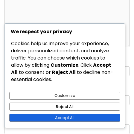
We respect your privacy
Cookies help us improve your experience,
deliver personalized content, and analyze
traffic. You can choose which cookies to
Name
*
allow by clicking
Customize
. Click
Accept
All
to consent or
Reject All
to decline non-
essential cookies.
Email
*
Customize
Reject All
Website
Accept All