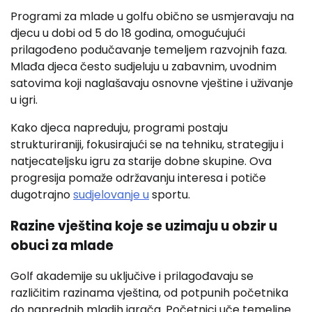
Programi za mlade u golfu obično se usmjeravaju na
djecu u dobi od 5 do 18 godina, omogućujući
prilagođeno podučavanje temeljem razvojnih faza.
Mlađa djeca često sudjeluju u zabavnim, uvodnim
satovima koji naglašavaju osnovne vještine i uživanje
u igri.
Kako djeca napreduju, programi postaju
strukturiraniji, fokusirajući se na tehniku, strategiju i
natjecateljsku igru za starije dobne skupine. Ova
progresija pomaže održavanju interesa i potiče
dugotrajno
sudjelovanje u
sportu.
Razine vještina koje se uzimaju u obzir u
obuci za mlade
Golf akademije su uključive i prilagođavaju se
različitim razinama vještina, od potpunih početnika
do naprednih mladih igrača. Početnici uče temeljne