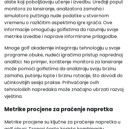
alate koji poboljšavaju učenje i izvedbu. Uređaji poput
monitora za lansiranje, analizatora zamaha i
simulatora puttinga nude podatke u stvarnom
vremenu o različitim aspektima igre igrača. Ove
informacije omogućuju golfistima da razumiju svoje
metrike izvedbe i naprave informirane prilagodbe.
Mnoge golf akademije integriraju tehnologiju u svoje
programe obuke, nudeći igračima pristup naprednoj
analitici. Na primjer, korištenje monitora za lansiranje
može pomoći golfistima da analiziraju svoju brzinu
zamaha, putanju lopte i brzinu rotacije, što dovodi do
učinkovitijih sesija prakse. Prihvaćanje ovih
tehnoloških napredaka može značajno ubrzati razvoj
vještina.
Metrike procjene za praćenje napretka
Metrike procjene su ključne za praćenje napretka u
golf obuci. Treneri često koriste kombinaciju