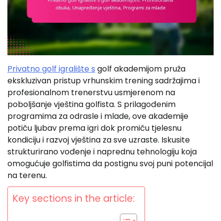
Privatno golf igralište s
golf akademijom pruža
ekskluzivan pristup vrhunskim trening sadržajima i
profesionalnom trenerstvu usmjerenom na
poboljšanje vještina golfista. S prilagođenim
programima za odrasle i mlade, ove akademije
potiču ljubav prema igri dok promiču tjelesnu
kondiciju i razvoj vještina za sve uzraste. Iskusite
strukturirano vođenje i naprednu tehnologiju koja
omogućuje golfistima da postignu svoj puni potencijal
na terenu.
Key sections in the article: