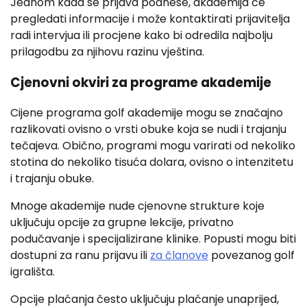
Jednom kada se prijava podnese, akademija će
pregledati informacije i može kontaktirati prijavitelja
radi intervjua ili procjene kako bi odredila najbolju
prilagodbu za njihovu razinu vještina.
Cjenovni okviri za programe akademije
Cijene programa golf akademije mogu se značajno
razlikovati ovisno o vrsti obuke koja se nudi i trajanju
tečajeva. Obično, programi mogu varirati od nekoliko
stotina do nekoliko tisuća dolara, ovisno o intenzitetu
i trajanju obuke.
Mnoge akademije nude cjenovne strukture koje
uključuju opcije za grupne lekcije, privatno
podučavanje i specijalizirane klinike. Popusti mogu biti
dostupni za ranu prijavu ili
za članove
povezanog golf
igrališta.
Opcije plaćanja često uključuju plaćanje unaprijed,