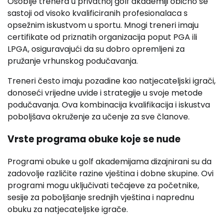
Osoblje trenera u privatnoj golf akademiji obično se
sastoji od visoko kvalificiranih profesionalaca s
opsežnim iskustvom u sportu. Mnogi treneri imaju
certifikate od priznatih organizacija poput PGA ili
LPGA, osiguravajući da su dobro opremljeni za
pružanje vrhunskog podučavanja.
Treneri često imaju pozadine kao natjecateljski igrači,
donoseći vrijedne uvide i strategije u svoje metode
podučavanja. Ova kombinacija kvalifikacija i iskustva
poboljšava okruženje za učenje za sve članove.
Vrste programa obuke koje se nude
Programi obuke u golf akademijama dizajnirani su da
zadovolje različite razine vještina i dobne skupine. Ovi
programi mogu uključivati tečajeve za početnike,
sesije za poboljšanje srednjih vještina i naprednu
obuku za natjecateljske igrače.