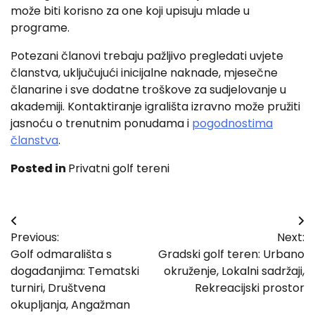
može biti korisno za one koji upisuju mlade u
programe.
Potezani članovi trebaju pažljivo pregledati uvjete
članstva, uključujući inicijalne naknade, mjesečne
članarine i sve dodatne troškove za sudjelovanje u
akademiji. Kontaktiranje igrališta izravno može pružiti
jasnoću o trenutnim ponudama i
pogodnostima
članstva
.
Posted in
Privatni golf tereni
Post
Previous:
Next:
navigation
Golf odmarališta s
Gradski golf teren: Urbano
događanjima: Tematski
okruženje, Lokalni sadržaji,
turniri, Društvena
Rekreacijski prostor
okupljanja, Angažman