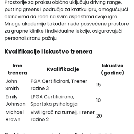
Prostorije za praksu obično uključuju driving range,
putting greens i područja za kratku igru, omogućujući
članovima da rade na svim aspektima svoje igre.
Mnoge akademije također nude posvećene prostore
za grupne klinike i individualne lekcije, osiguravajući
personaliziranu pažnju.
Kvalifikacije i iskustvo trenera
Ime
Iskustvo
Kvalifikacije
trenera
(godine)
John
PGA Certificirani, Trener
15
Smith
razine 3
Emily
LPGA Certificirana,
10
Johnson
Sportska psihologija
Michael
Bivši igrač na turneji, Trener
20
Brown
razine 2