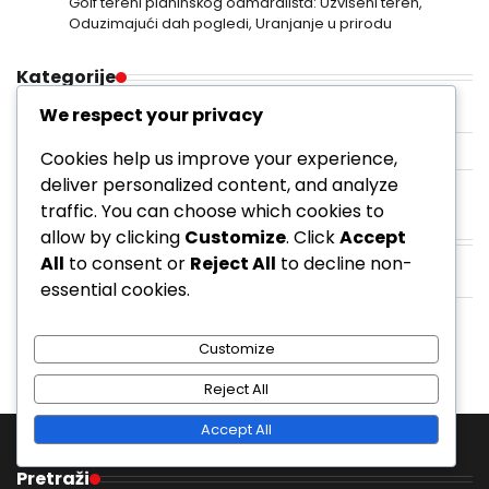
Golf tereni planinskog odmarališta: Uzvišeni teren,
Oduzimajući dah pogledi, Uranjanje u prirodu
Kategorije
We respect your privacy
Golf tereni u odmaralištima
Javni golf tereni
Cookies help us improve your experience,
deliver personalized content, and analyze
Privatni golf tereni
traffic. You can choose which cookies to
allow by clicking
Customize
. Click
Accept
Arhiva
All
to consent or
Reject All
to decline non-
February 2026
essential cookies.
January 2026
Customize
Reject All
Accept All
Pretraži